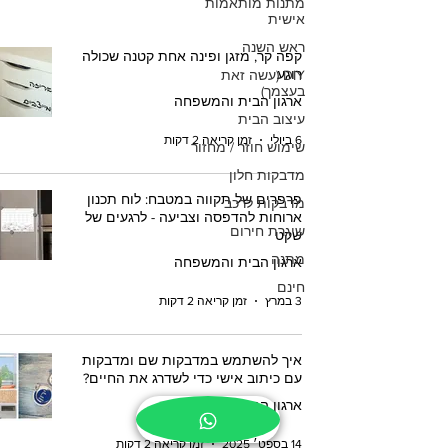
מתנות מותאמות
אישית
ראש השנה
קפה קר, מזגן ופינה אחת קטנה שכולה
רוגע
DIY (עשה זאת
בעצמך)
ארגון הבית והמשפחה
עיצוב הבית
6 ביולי
זמן קריאה 2 דקות
שימוש חוזר / מחזור
מדבקות חלון
פרפרים של תקווה במטבח: לוח תכנון
מדבקות לרכב
ארוחות להדפסה וצביעה - לרגעים של
שיגרת חירום
שקט
מתנה
ארגון הבית והמשפחה
חינם
3 במרץ
זמן קריאה 2 דקות
איך להשתמש במדבקות שם ומדבקות
עם כיתוב אישי כדי לשדרג את החיים?
ארגון הבית והמשפחה
14 בספט׳ 2025
זמן קריאה 2 דקות