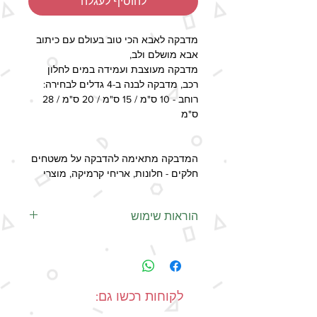
להוסיף לעגלה
מדבקה לאבא הכי טוב בעולם עם כיתוב
אבא מושלם ולב,
מדבקה מעוצבת ועמידה במים לחלון
רכב, מדבקה לבנה ב-4 גדלים לבחירה:
רוחב - 10 ס"מ / 15 ס"מ / 20 ס"מ / 28
ס"מ
המדבקה מתאימה להדבקה על משטחים
חלקים - חלונות, אריחי קרמיקה, מוצרי
עץ, פלסטיק וכו'.
הוראות שימוש
זמן האספקה (תלוי בשיטת המשלוח) -
6-11 ימי עסקים
נייר ההעברה השקוף על המדבקה
מיועד לעזור במיקום של המדבקה.
-המדבקות עמידות במים.
מנקים באלכוהול את המשטח
- מיוצר בעבודת יד.
-יתכנו הבדלים בצבעים בין תמונת המוצר
המיועד למדבקה, מפרידים בזהירות
לקוחות רכשו גם:
למוצר האמיתי, כתוצאה מהבדלי מסכים
את המדבקה מהנייר הלבן,