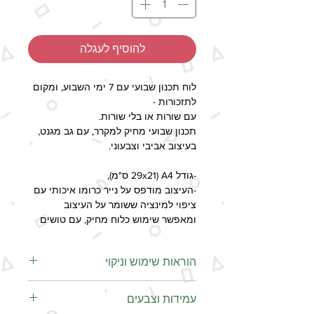
להוסיף לעגלה
לוח תכנון שבועי עם 7 ימי השבוע, ומקום
לתזכורות -
עם שורות או בלי שורות.
תכנון שבועי מחיק למקרר, עם גב מגנט,
בעיצוב אביבי וצבעוני.
-גודל A4 (29x21 ס"מ),
-העיצוב מודפס על נייר כרומו איכותי עם
ציפוי למינציה ששומר על העיצוב
ומאפשר שימוש כלוח מחיק, עם טושים
מתאימים.
הוראות שימוש וניקוי
יש אפשרות להוסיף מגנטים תואמים עם
כיתוב:
כדי לשמור על הלוח שלך לאורך
חוג, אימון, חופש, יום הולדת, חג שמח,
עמידות וצבעים
זמן ולהבטיח מחיקה חלקה ונוחה,
שבוע טוב, שבת שלום, סופ"ש נעים,