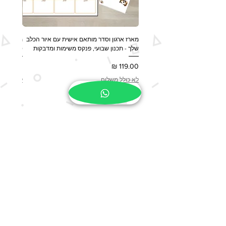
מתנה
: לוחצים כאן למעבר לדף
השאלות והתשובות המלא באתר.
מארז ארגון וסדר מותאם אישית עם איור הכלב
מארז מות
שלך - תכנון שבועי, פנקס משימות ומדבקות
ספל, שלט לדלת 
מחיר
מחיר
לא כולל משלוח
לא כולל 