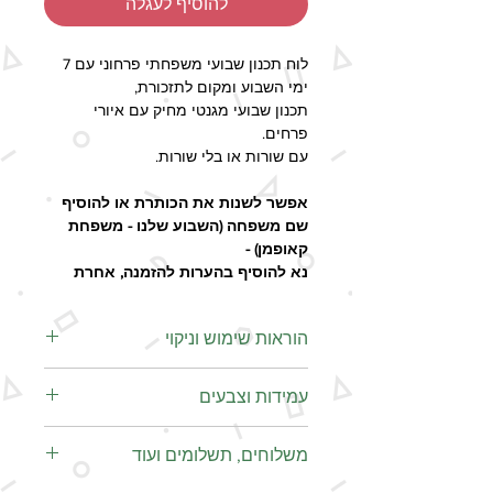
להוסיף לעגלה
לוח תכנון שבועי משפחתי פרחוני עם 7
ימי השבוע ומקום לתזכורת,
תכנון שבועי מגנטי מחיק עם איורי
פרחים.
עם שורות או בלי שורות.
אפשר לשנות את הכותרת או להוסיף
שם משפחה (השבוע שלנו - משפחת
קאופמן) -
נא להוסיף בהערות להזמנה, אחרת
הלוח יודפס לפי הדוגמא שבתמונה.
הוראות שימוש וניקוי
-גודל A4 (29x21 ס"מ),
-העיצוב מודפס על נייר כרומו איכותי עם
כדי לשמור על הלוח שלך לאורך
ציפוי למינציה ששומר על העיצוב
עמידות וצבעים
זמן ולהבטיח מחיקה חלקה ונוחה,
ומאפשר שימוש כלוח מחיק, עם טושים
יש להקפיד על הדגשים הבאים:
מתאימים.
אופן ההצמדה
: לוחות התכנון מגיעים
משלוחים, תשלומים ועוד
כתיבה
: לשימוש עם טוש מחיק
עם גב מגנטי איכותי המיועד להיצמד
זמן ההפקה - 2-5 ימי עסקים, זמן
סטנדרטי המיועד ללוחות מחיקים.
בקלות לכל משטח מתכתי (כמו דלת