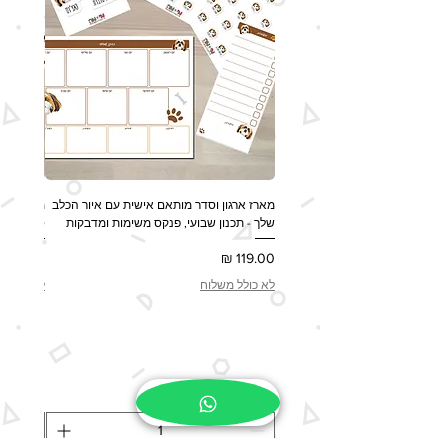
מארז ארגון וסדר מותאם אישית עם איור הכלב
מארז מות
שלך - תכנון שבועי, פנקס משימות ומדבקות
ספל, שלט לדלת 
מחיר
מחיר
לא כולל משלוח
לא כולל 