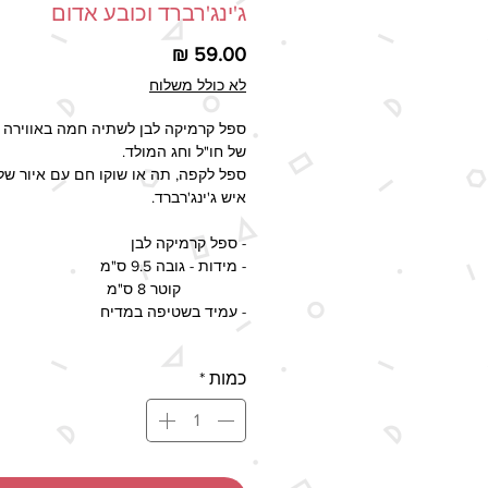
ג'ינג'רברד וכובע אדום
מחיר
לא כולל משלוח
ספל קרמיקה לבן לשתיה חמה באווירה 
של חו"ל וחג המולד.
ספל לקפה, תה או שוקו חם עם איור של 
איש ג'ינג'רברד.
- ספל קרמיקה לבן
- מידות - גובה 9.5 ס"מ
קוטר 8 ס"מ
- עמיד בשטיפה במדיח
זמן ההפקה - 2-5 ימי עסקים, זמן 
כמות
*
המעודכן בשיטות המשלוח השונות כול
את זמן ההפקה.
- מיוצר בעבודת יד
-יתכנו הבדלים בצבעים בין תמונת המוצ