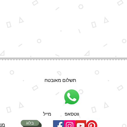
תשלום מאובטח
ווטסאפ
מייל
בלוג
מוצ