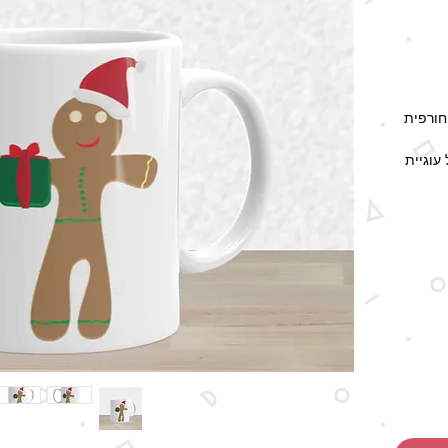
חורפית
עוגיית
האספקה
ל גם
ר למוצר