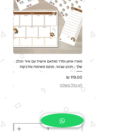
מארז ארגון וסדר מותאם אישית עם איור הכלב
מארז מות
שלך - תכנון שבועי, פנקס משימות ומדבקות
ספל, שלט לדלת 
מחיר
מחיר
לא כולל משלוח
לא כולל 