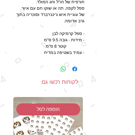
חורפית של חו"ל וחג המולד.
ספל לקפה, תה או שוקו חם עם איור
של עוגיית איש ג'ינג'רברד וסוכריה בתוך
גרב אדומה.
- ספל קרמיקה לבן
- מידות - גובה 9.5 ס"מ
קוטר 8 ס"מ
- עמיד בשטיפה במדיח
זמן ההפקה - 2-5 ימי עסקים, זמן
האספקה המעודכן בשיטות המשלוח
השונות כולל גם את זמן ההפקה.
לקוחות רכשו גם:
- מיוצר בעבודת יד
-יתכנו הבדלים בצבעים בין תמונת המוצר
למוצר האמיתי, כתוצאה מהבדלי מסכים
הוספה לסל
ותצוגות.
-כל הזכויות על העיצוב שמורות.