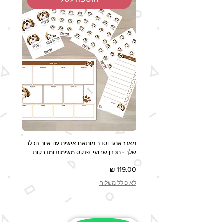
מארז ארגון וסדר מותאם אישית עם איור הכלב
מארז מות
שלך - תכנון שבועי, פנקס משימות ומדבקות
ספל, שלט לדלת 
מחיר
מחיר
לא כולל משלוח
לא כולל 