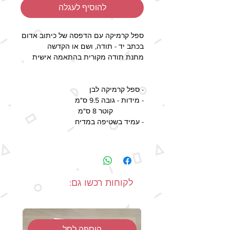
להוסיף לעגלה
ספל קרמיקה עם הדפסה של כיתוב אדום
בכתב יד - תודה, ושם או הקדשה
מתנת תודה מקורית בהתאמה אישית
- ספל קרמיקה לבן
- מידות - גובה 9.5 ס"מ
קוטר 8 ס"מ
- עמיד בשטיפה במדיח
זמן ההפקה - 2-5 ימי עסקים, זמן
האספקה המעודכן בשיטות המשלוח
השונות כולל גם את זמן ההפקה.
- מיוצר בעבודת יד
לקוחות רכשו גם:
-יתכנו הבדלים בצבעים בין תמונת המוצר
למוצר האמיתי, כתוצאה מהבדלי מסכים
ותצוגות.
הוספה לסל
-כל הזכויות על העיצוב שמורות.