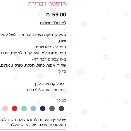
הדפסה לבחירה
מחיר
לא כולל משלוח
ספל קרמיקה מעוצב עם איור לשל קאפק
ושם,
ספל לשף או שפית.
ספל מתנה למי שאוהבים לאפות, עם 
ב-8 צבעים לבחירה-
שחור, אפור, כחול, תכלת, טורקיז, אדום, 
סגול,
- ספל קרמיקה לבן
- מידות - גובה 9.5 ס"מ
קוטר 8 ס"מ
צבע
*
- עמיד בשטיפה במדיח
זמן ההפקה - 2-5 ימי עסקים, זמן 
יש לציין בהערות להזמנה את השם לספל
המעודכן בשיטות המשלוח השונות כול
הטקסט יודפס בדיוק כפי שהוקלד
*
את זמן ההפקה.