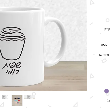
ייק
הדפסה
ורוד או
האספקה
.
ל גם