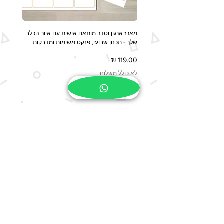
מארז ארגון וסדר מותאם אישית עם איור הכלב
מארז מות
שלך - תכנון שבועי, פנקס משימות ומדבקות
ספל, שלט לדלת 
מחיר
מחיר
לא כולל משלוח
לא כולל 