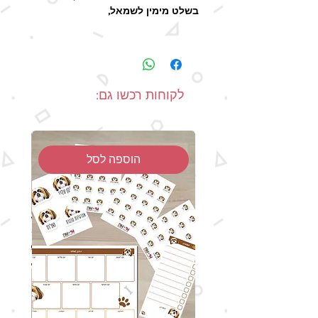
בשלט מימין לשמאל,
שלט עם למינציה על מגנט, במידות
21x15.
לא מתאים לדלתות חיצוניות החשופות
לשמש
לקוחות רכשו גם:
זמן ההפקה - 2-5 ימי עסקים, זמן
האספקה המעודכן בשיטות המשלוח
השונות כולל גם את זמן ההפקה.
הוספה לסל
- מיוצר בעבודת יד
יתכנו הבדלים בצבעים בין תמונת המוצר
למוצר האמיתי, כתוצאה מהבדלי מסכים
ותצוגות.
כל הזכויות על העיצוב שמורות.