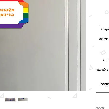
הקשת
התאמה
דות
ת לשמש
פסה.
ודפס
האספקה
ל גם
0/500