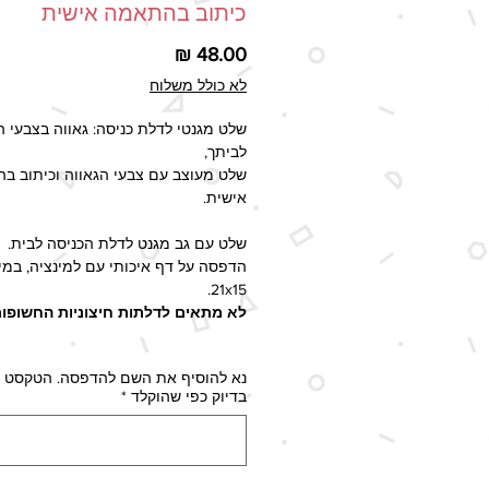
כיתוב בהתאמה אישית
מחיר
לא כולל משלוח
שלט מגנטי לדלת כניסה: גאווה בצבעי 
לביתך,
שלט מעוצב עם צבעי הגאווה וכיתוב ב
אישית.
שלט עם גב מגנט לדלת הכניסה לבית.
הדפסה על דף איכותי עם למינציה, במי
21x15.
לא מתאים לדלתות חיצוניות החשופו
יש לציין בהערות להזמנה את השם להד
נא להוסיף את השם להדפסה. הטקסט י
השם יודפס בדיוק כפי שהוקלד.
בדיוק כפי שהוקלד
*
זמן ההפקה - 2-5 ימי עסקים, זמן 
המעודכן בשיטות המשלוח השונות כול
את זמן ההפקה.