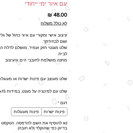
עם איור ימי ייחודי
מחיר
לא כולל משלוח
עיצוב אישי ומקורי עם איור כחול של גלים
ושם לבחירתך.
שלט מגנטי חזק ועמיד, מושלם לדלת הכ
לבית.
מתנה מושלמת לחובבי הים והעיצוב
שלט מעוצב עם פינות ישרות או מעוגלות
שלט עם למינציה על מגנט, במידות 21x15.
לא מתאים לדלתות חיצוניות החשופו
דגם
*
יש לציין בהערות להזמנה את השם להד
פינות ישרות
פינות מעוגלות
השם יודפס בדיוק כפי שהוקלד.
נא להוסיף את השם להדפסה. הטקסט י
בדיוק כפי שהוקלד (לא חובה)
זמן ההפקה - 2-5 ימי עסקים, זמן 