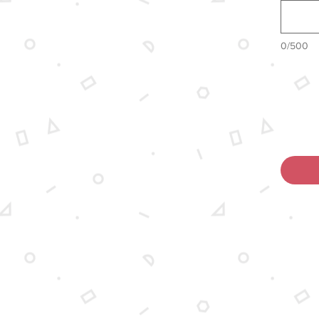
ל גם
0/500
ר למוצר
ות.