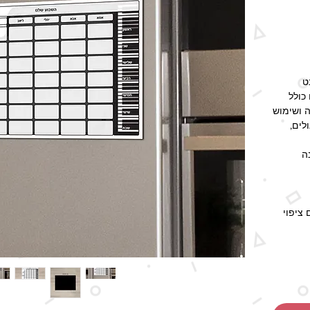
ט
כולל
 ושימוש
לים,
ה
 ציפוי
מוש
האספקה
ל גם