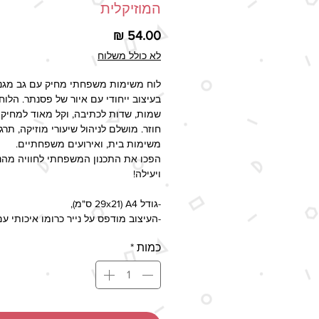
המוזיקלית
מחיר
לא כולל משלוח
לוח משימות משפחתי מחיק עם גב מגנ
בעיצוב ייחודי עם איור של פסנתר. הלוח 
שמות, שדות לכתיבה, וקל מאוד למחיקה
חוזר. מושלם לניהול שיעורי מוזיקה, תרגו
משימות בית, ואירועים משפחתיים.
הפכו את התכנון המשפחתי לחוויה מהנ
ויעילה!
-גודל A4 (29x21 ס"מ),
-העיצוב מודפס על נייר כרומו איכותי עם
למינציה ששומר על העיצוב ומאפשר שי
כמות
*
כלוח מחיק, עם טושים מתאימים.
זמן ההפקה - 2-5 ימי עסקים, זמן 
המעודכן בשיטות המשלוח השונות כול
את זמן ההפקה.