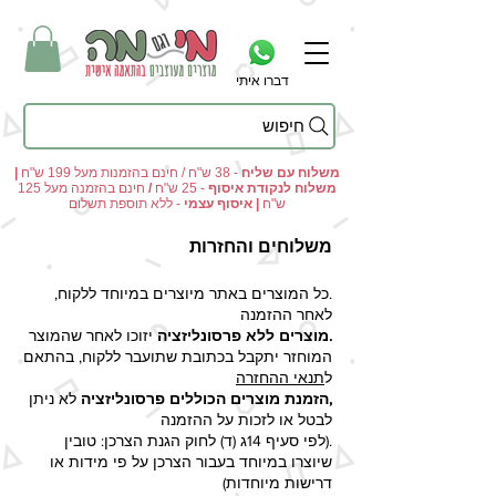
דברו איתי
חיפוש
מי וגם מה - מתנות מקוריות ומוצרים מעוצבים בהתאמה אישית
משלוח עם שליח
- 38 ש"ח / חינם בהזמנות מעל 199 ש"ח
|
משלוח לנקודת איסוף
- 25 ש"ח
/
חינם בהזמנה מעל 125
ש"ח
|
איסוף עצמי
- ללא תוספת תשלום
משלוחים והחזרות
.כל המוצרים באתר מיוצרים במיוחד ללקוח,
לאחר ההזמנה
.מוצרים ללא פרסונליזציה
יזוכו לאחר שהמוצר
המוחזר יתקבל בכתובת שתועבר ללקוח, בהתאם
ל
תנאי ההחזרה
,הזמנת מוצרים הכוללים פרסונליזציה
לא ניתן
לבטל או לזכות על ההזמנה
.(לפי סעיף 14ג (ד) לחוק הגנת הצרכן: טובין
שיוצרו במיוחד בעבור הצרכן על פי מידות או
דרישות מיוחדות)