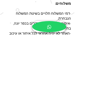
משלוחים:
-דמי המשלוח תלויים בשיטת המשלוח
הנבחרת.
-איסוף עצמי מרחוב ההדרים בכפר יונה,
בתיאום מראש
-האתר לא יהיה אחראי לכל איחור או עיכוב
באספקה ו/או לאי-אספקה שנגרמו כתוצאה
מכוח עליון ו/או מאירועים שאינם בשליטתו.
-החברה תספק רק מוצר אשר שולם במלואו,
לכתובת שהלקוח מסר בעת ההזמנה.
-זמני אספקת המוצרים הינם בחישוב ימי
עסקים בלבד (ימי א’ עד ה’, לא כולל ימי שישי,
שבת, ערבי חג חגים וכ”ו).
-באם המוצר לא הגיע במועדו, על הלקוח
להודיע מיידית לאתר ובמידה והלקוח לא יהיה
מעוניין להמתין להגעת המוצר מעבר לתקופת
הזמן שצוינה באתר, יוחזר ללקוח הסכום
ששולם עבור המוצר, בכפוף לבדיקה ברישומי
האתר וחברת השילוח.