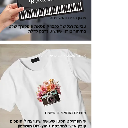
ארגון הבית והמשפחה
טביעת רגל של כלב? קופסאת פופקורן? שלט
בחיתוך צורני שפשוט נדבק לדלת
9 בנוב׳ 2025
זמן קריאה 1 דקות
מוצרים מותאמים אישית
✨ הפרויקט הקטן שעושה שינוי גדול: הופכים
קובץ אישי למדבקת גיהוץ (DIY מושלם!)