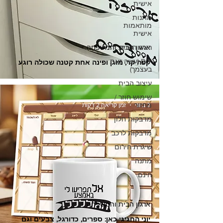
אישית
מתנות
מותאמות
אישית
ראש השנה
ארגון הבית והמשפחה
DIY (עשה זאת
קפה קר, מזגן ופינה אחת קטנה שכולה רוגע
בעצמך)
עיצוב הבית
שימוש חוזר /
מחזור
2 ביוני
זמן קריאה 2 דקות
מדבקות חלון
מדבקות לרכב
שיגרת חירום
מתנה
חינם
ארגון הבית והמשפחה
יוני החגיגי כאן: ספרים, כדורגל, צבעים וגם