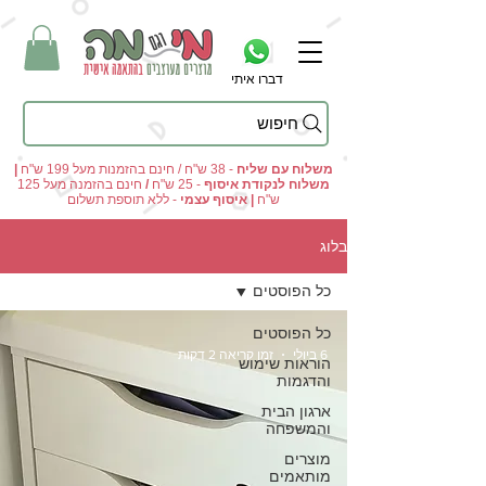
דברו איתי
חיפוש
מי וגם מה - מתנות מקוריות ומוצרים מעוצבים בהתאמה אישית
משלוח עם שליח
- 38 ש"ח / חינם בהזמנות מעל 199 ש"ח
|
משלוח לנקודת איסוף
- 25 ש"ח
/
חינם בהזמנה מעל 125
ש"ח
|
איסוף עצמי
- ללא תוספת תשלום
בלוג
כל הפוסטים
כל הפוסטים
6 ביולי
זמן קריאה 2 דקות
הוראות שימוש
והדגמות
ארגון הבית
והמשפחה
מוצרים
מותאמים