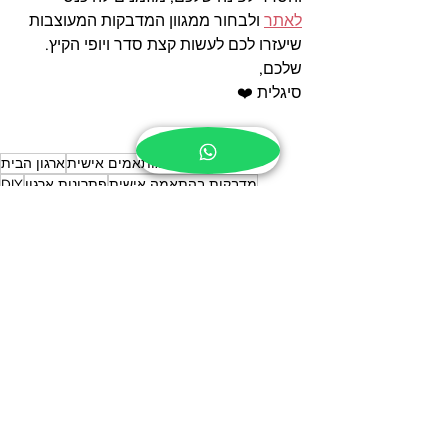
לאתר
 ולבחור ממגוון המדבקות המעוצבות 
שיעזרו לכם לעשות קצת סדר ויופי הקיץ.
שלכם,
סיגלית ❤️
מוצרים מותאמים אישית
ארגון הבית
מדבקות בהתאמה אישית
פתרונות ארגון
DIY
ארגון המשפחה
מדבקות שם
טיפים לבית
עיצוב אישי
מדבקות תבלינים
עיצוב הבית
מיחזור
מטבח מאורגן
השראה ליצירה
פרויקט DIY
ארגון הבית והמשפחה
מוצרים מותאמים אישית
DIY (עשה זאת בעצמך)