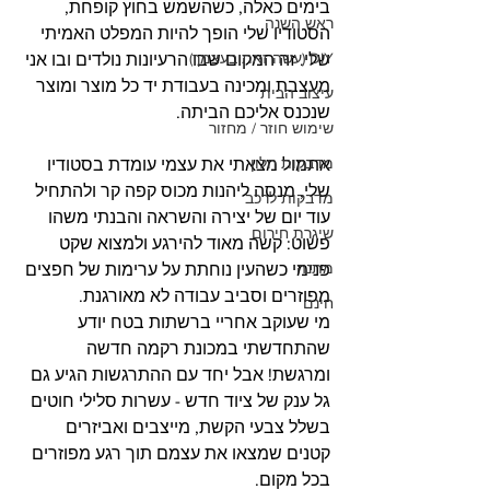
בימים כאלה, כשהשמש בחוץ קופחת, 
ראש השנה
הסטודיו שלי הופך להיות המפלט האמיתי 
DIY (עשה זאת בעצמך)
שלי. זה המקום שבו הרעיונות נולדים ובו אני 
מעצבת ומכינה בעבודת יד כל מוצר ומוצר 
עיצוב הבית
שנכנס אליכם הביתה.
שימוש חוזר / מחזור
מדבקות חלון
אתמול מצאתי את עצמי עומדת בסטודיו 
שלי, מנסה ליהנות מכוס קפה קר ולהתחיל 
מדבקות לרכב
עוד יום של יצירה והשראה והבנתי משהו 
שיגרת חירום
פשוט: קשה מאוד להירגע ולמצוא שקט 
מתנה
פנימי כשהעין נוחתת על ערימות של חפצים 
מפוזרים וסביב עבודה לא מאורגנת.
חינם
מי שעוקב אחריי ברשתות בטח יודע 
שהתחדשתי במכונת רקמה חדשה 
ומרגשת! אבל יחד עם ההתרגשות הגיע גם 
גל ענק של ציוד חדש - עשרות סלילי חוטים 
בשלל צבעי הקשת, מייצבים ואביזרים 
קטנים שמצאו את עצמם תוך רגע מפוזרים 
בכל מקום.