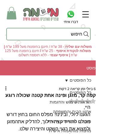
דברו איתי
חיפוש
מי וגם מה - מתנות מקוריות ומוצרים מעוצבים בהתאמה אישית
משלוח עם שליח
- 38 ש"ח / חינם בהזמנות מעל 199 ש"ח
|
משלוח לנקודת איסוף
- 25 ש"ח
/
חינם בהזמנה מעל 125
ש"ח
|
איסוף עצמי
- ללא תוספת תשלום
פוסט
כל הפוסטים
6 ביולי
זמן קריאה 2 דקות
כל הפוסטים
קפה קר, מזגן ופינה אחת קטנה שכולה רוגע
דירוג של NaN מתוך 5 כוכבים
הוראות שימוש והדגמות
היי,
ארגון הבית והמשפחה
הגענו ליולי, ובינינו? מפלס החום בחוץ דורש 
מוצרים מותאמים אישית
מכולנו להוריד קצת הילוך, להדליק אתהמזגן 
ולמצוא את רגעי השקט והיצירה שלנו. 
מתנות מותאמות אישית