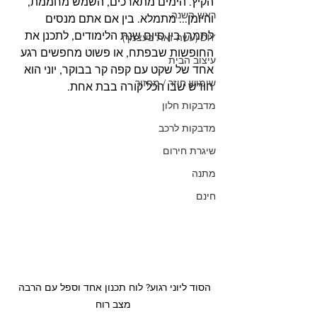
הקיץ. הימים מתארכים, השמש מחממת, 
ראש השנה
והיומן... מתמלא. בין אם אתם מנסים 
לתמרן בין סיום שנת הלימודים, לתכנן את 
DIY (עשה זאת בעצמך)
החופשות שבפתח, או פשוט מחפשים רגע 
עיצוב הבית
אחד של שקט עם קפה קר בבוקר, יוני הוא 
שימוש חוזר / מחזור
חודש שבו הכל קורה בבת אחת.
מדבקות חלון
מדבקות לרכב
שיגרת חירום
מתנה
חינם
הסוד ליוני רגוע? לוח תכנון אחד וספל עם הרבה 
מצב רוח