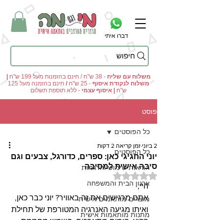
דברו איתי
חיפוש
מי וגם מה - מתנות מקוריות ומוצרים מעוצבים בהתאמה אישית
משלוח עם שליח
- 38 ש"ח / חינם בהזמנות מעל 199 ש"ח
|
משלוח לנקודת איסוף
- 25 ש"ח
/
חינם בהזמנה מעל 125
ש"ח
|
איסוף עצמי
- ללא תוספת תשלום
פוסט
כל הפוסטים
2 ביוני
זמן קריאה 2 דקות
כל הפוסטים
יוני החגיגי כאן: ספרים, כדורגל, צבעים וגם
סיבה אישית למסיבה
הוראות שימוש והדגמות
דירוג של NaN מתוך 5 כוכבים
ארגון הבית והמשפחה
היי,
אתם מרגישים את זה באוויר? יוני כבר כאן, 
מוצרים מותאמים אישית
ואיתו מגיעה האנרגיה המטורפת של תחילת 
מתנות מותאמות אישית