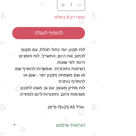
נותרו רק 8 במלאי
להוסיף לעגלה
לוח תכנון יומי כחול תכלת, עם מקום
לכתוב את היום, התאריך, לוח הזמנים
היומי לפי שעות,
רשימות ותזכורות, ואפשרות להוסיף שם
או שם משפחה (תכנון יומי - שם) או
להחליף כותרת
לוח מחיק מעוצב עם גב מגנט לתכנון
משימות היום, ותזכורות ליום למחרת.
-גודל A5 (15x21 ס"מ),
-העיצוב מודפס על נייר כרומו איכותי עם
ציפוי למינציה ששומר על העיצוב
הוראות שימוש
ומאפשר שימוש כלוח מחיק, עם טושים
מתאימים.