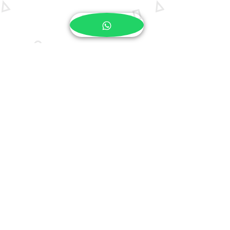
ישירה.
שאלה:
איך מעבירים אלייך את השם
שצריך להופיע על השלט ואת שאר
הבחירות שלי?
תשובה:
תהליך ההתאמה האישית פשוט
ונוח במיוחד. בתחילת ההזמנה תמצאו
שדה ייעודי להערות. כל שצריך לעשות
הוא להקליד שם את השם או כיתוב
המשפחה המבוקש. אני קוראת כל הערה
ומדפיסה את הכיתוב בדיוק כפי שהקלדת
אותו, כדי שהתוצאה תהיה מושלמת
עבורך.