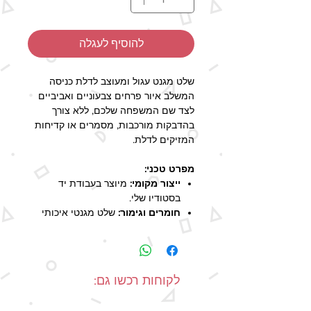
להוסיף לעגלה
שלט מגנט עגול ומעוצב לדלת כניסה
המשלב איור פרחים צבעוניים ואביביים
לצד שם המשפחה שלכם, ללא צורך
בהדבקות מורכבות, מסמרים או קדיחות
המזיקים לדלת.
מפרט טכני:
ייצור מקומי:
מיוצר בעבודת יד
בסטודיו שלי.
חומרים וגימור:
שלט מגנטי איכותי
עם ציפוי למינציה להגנה ושמירה על
הצבעים.
מידות השלט:
קוטר 176 ס"מ.
זמן הפקה:
2-5 ימי עסקים (זמן
לקוחות רכשו גם:
האספקה המעודכן בשיטות המשלוח
השונות כולל גם את זמן ההפקה).