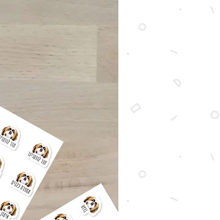
דלתות פלדלת או דלתות מתכת פנימיות
כדי להעביר לי את הכיתוב המבוקש, כל
שצריך לעשות זה להקליד את השם או ה
המדויקות בשדה "הערות להזמנה" במה
הרכישה באתר. אני אדאג לשלב את הט
בעיצוב בדיוק כפי שהקלדתם.
שאלה:
האם החבילה מגיעה ארוזה בצו
חגיגית, והאם יש אפשרות לאיסוף עצמי
תשובה:
בהחלט. כל חבילה שיוצאת מהס
שלי נארזת בקפידה ומקושטת במדבקות
צבעוניות עם איורים מקוריים שלי כדי ל
הגעה חגיגית ומשמחת. בנוסף, לכל רכיש
אם במשלוח ובין אם באיסוף עצמי) אני
מתנה קטנה מ
ו/או מגנט ייחודי.
בעת הרכישה תוכלו לבחור בין מגוון אפש
משלוח לבין איסוף עצמי בתיאום מראש
מהסטודיו שלי בכפר יונה.