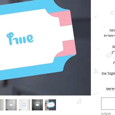
תח
יחודית
ם
ן.
ומקבל את
ודפס
יו שלי.
ם ציפוי
0/500