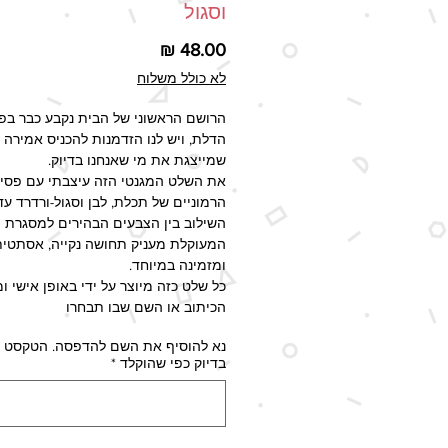
וסגול
מחיר
לא כולל משלוח
הרושם הראשוני של הבית נקבע כבר בפ
הדלת, ויש לנו הזדמנות להכניס אמירה י
שמייצגת את מי שאנחנו בדיוק.
את השלט המגנטי הזה עיצבתי עם פסי
הרמוניים של תכלת, לבן וסגול-ורדרד עדי
השילוב בין הצבעים הבהירים למסגרת
המעוקלת מעניק תחושה נקייה, אסתטית
ומזמינה במיוחד.
כל שלט כזה מיוצר על ידי באופן אישי 
הכיתוב או השם שבו תבחרו
נא להוסיף את השם להדפסה. הטקסט י
מפרט טכני:
בדיוק כפי שהוקלד
*
ייצור מקומי:
מיוצר בעבודת יד בסטוד
חומרים וגימור:
שלט מגנטי איכותי ע
למינציה להגנה ושמירה על הצבעים.
מידות השלט:
21x15 ס"מ.