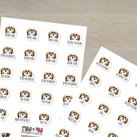
).
 מה
מילים
לך
קסט
רה
?
טודיו
הבטיח
ה (בין
 מצרפת
מני - דף מעוצב עם 4 מדבקות
רויות