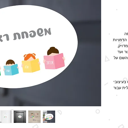
ה
הדמויות
דויק,
ר ועד
והשם על
בעיצובי
ית עבור
ור עבור
דים,
נוער, מבוגרים), סגנון השיער והתסרוקת (#1
רות