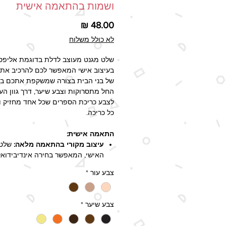
ושמות בהתאמה אישית
מחיר
לא כולל משלוח
שלט מגנט מעוצב לדלת בדוגמת אליפס
בעיצוב אישי המאפשר לכם להרכיב את 
של בני הבית בצורה שמשקפת אתכם במ
החל מתסרוקות וצבע שיער, דרך גוון העו
לצבע כריכת הספרים שכל אחד מחזיק 
כל כריכה.
התאמה אישית:
עיצוב מקורי בהתאמה מלאה:
שלט 
האישי, המאפשר בחירה אינדיבידואל
כל דמות בשלט.
צבע עור
*
אפשרויות התאמה רחבות:
ניתן לבח
הדמויות את גודל הראש (תינוקות, יל
צבע שיער
*
עד #5), צבע השיער, צבע העור וצבע הספר.
הדפסת שמות אישית:
יש לציין בהע