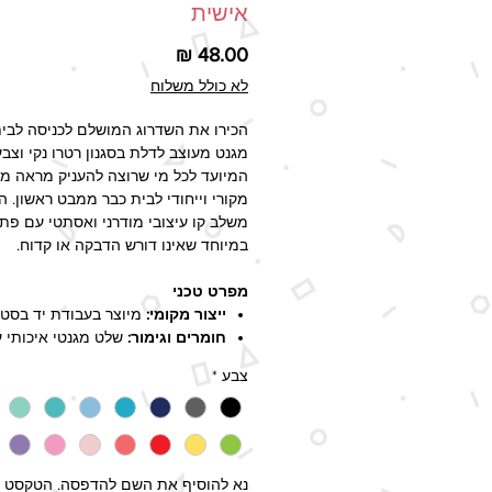
אישית
מחיר
לא כולל משלוח
הכירו את השדרוג המושלם לכניסה לבית
מגנט מעוצב לדלת בסגנון רטרו נקי וצבעו
המיועד לכל מי שרוצה להעניק מראה מזמ
מקורי וייחודי לבית כבר ממבט ראשון. 
משלב קו עיצובי מודרני ואסתטי עם פתרו
במיוחד שאינו דורש הדבקה או קדוח.
מפרט טכני
ייצור מקומי:
מיוצר בעבודת יד בסטוד
חומרים וגימור:
שלט מגנטי איכותי ע
למינציה להגנה ושמירה על הצבעים.
צבע
*
מידות השלט:
21x15 ס"מ.
מ
גוון צבעים:
15 גוונים ייחודיים לב
(להתאמה מושלמת לצבע הדלת שלך)
שפות ופונטים:
אפשרות לכיתוב בעב
ערבית או רוסית (3 סוגי פונט
נא להוסיף את השם להדפסה. הטקסט י