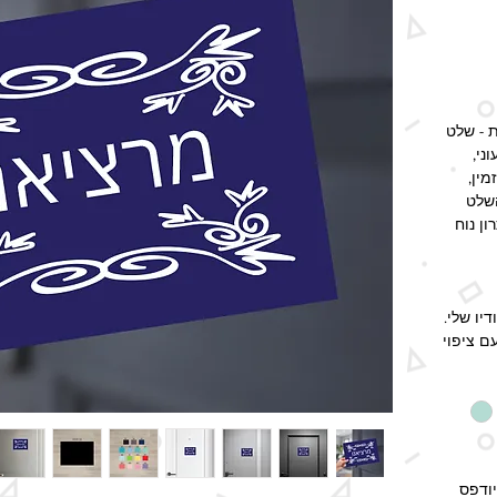
 - שלט
ני,
ין,
השלט
ן נוח
יו שלי.
ם ציפוי
חירה
.
רית,
ים לבחירה עבור
ודפס