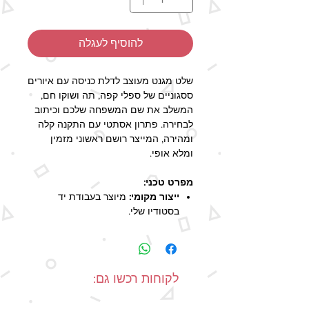
להוסיף לעגלה
שלט מגנט מעוצב לדלת כניסה עם איורים
ססגוניים של ספלי קפה, תה ושוקו חם,
המשלב את שם המשפחה שלכם וכיתוב
לבחירה. פתרון אסתטי עם התקנה קלה
ומהירה, המייצר רושם ראשוני מזמין
ומלא אופי.
מפרט טכני:
ייצור מקומי:
מיוצר בעבודת יד
בסטודיו שלי.
חומרים וגימור:
שלט מגנטי איכותי
עם ציפוי למינציה להגנה ושמירה על
הצבעים.
מידות השלט:
21x15 ס"מ.
לקוחות רכשו גם:
זמן הפקה:
2-5 ימי עסקים (זמן
האספקה המעודכן בשיטות המשלוח